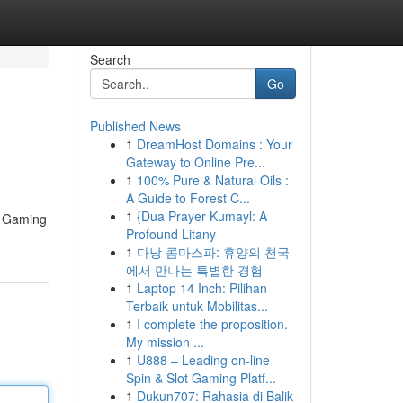
Search
Go
Published News
1
DreamHost Domains : Your
Gateway to Online Pre...
1
100% Pure & Natural Oils :
A Guide to Forest C...
1
{Dua Prayer Kumayl: A
k Gaming
Profound Litany
1
다낭 콤마스파: 휴양의 천국
에서 만나는 특별한 경험
1
Laptop 14 Inch: Pilihan
Terbaik untuk Mobilitas...
1
I complete the proposition.
My mission ...
1
U888 – Leading on-line
Spin & Slot Gaming Platf...
1
Dukun707: Rahasia di Balik