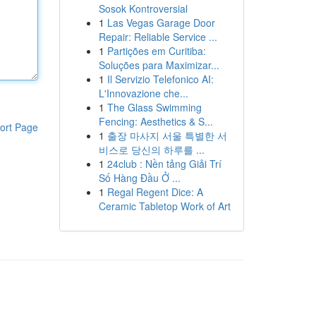
Sosok Kontroversial
1
Las Vegas Garage Door
Repair: Reliable Service ...
1
Partições em Curitiba:
Soluções para Maximizar...
1
Il Servizio Telefonico AI:
L'Innovazione che...
1
The Glass Swimming
Fencing: Aesthetics & S...
ort Page
1
출장 마사지 서울 특별한 서
비스로 당신의 하루를 ...
1
24club : Nền tảng Giải Trí
Số Hàng Đầu Ở ...
1
Regal Regent Dice: A
Ceramic Tabletop Work of Art