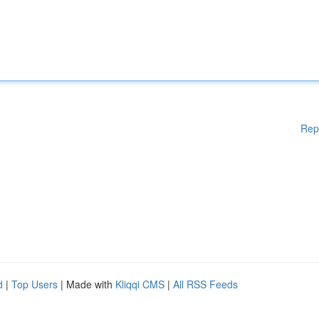
Rep
d
|
Top Users
| Made with
Kliqqi CMS
|
All RSS Feeds