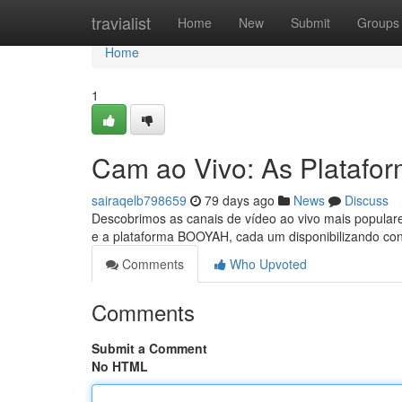
Home
travialist
Home
New
Submit
Groups
Home
1
Cam ao Vivo: As Platafo
sairaqelb798659
79 days ago
News
Discuss
Descobrimos as canais de vídeo ao vivo mais populare
e a plataforma BOOYAH, cada um disponibilizando co
Comments
Who Upvoted
Comments
Submit a Comment
No HTML