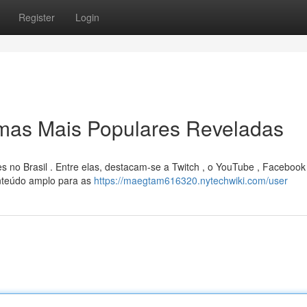
Register
Login
rmas Mais Populares Reveladas
s no Brasil . Entre elas, destacam-se a Twitch , o YouTube , Faceboo
nteúdo amplo para as
https://maegtam616320.nytechwiki.com/user