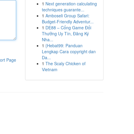
1
Next generation calculating
techniques guarante...
1
Amboseli Group Safari:
Budget-Friendly Adventur...
1
DE88 – Cổng Game Đổi
Thưởng Uy Tín, Đăng Ký
Nha...
1
{Hebat99: Panduan
Lengkap Cara copyright dan
Da...
ort Page
1
The Scaly Chicken of
Vietnam