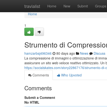
Home
travialist
Home
New
Submit
Groups
Home
1
Strumento di Compressio
hamzarbsj496346
80 days ago
News
Discuss
La compressione di immagini o ottimizzazione di imma
assicurare un sito web veloce reattivo ottimizzato. Un 
https://socialskates.com/story22867176/strumento-di
Comments
Who Upvoted
Comments
Submit a Comment
No HTML