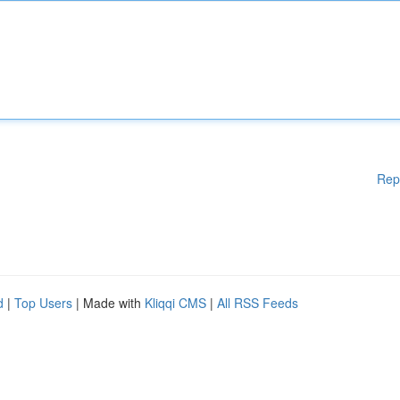
Rep
d
|
Top Users
| Made with
Kliqqi CMS
|
All RSS Feeds