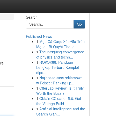
Search
Go
Published News
1
Mẹo Cá Cược Xóc Đĩa Trên
Mạng : Bí Quyết Thắng ...
1
The intriguing convergence
of physics and techn...
1
ROKOK88: Panduan
ire
Lengkap Terbaru Komplet
dipe...
1
Najlepsze sieci reklamowe
w Polsce: Ranking i p...
1
OfferLab Review: Is It Truly
Worth the Buzz ?
1
Obtain CCleaner 5.6: Get
the Vintage Build
1
Artificial Intelligence and the
Search Gian...