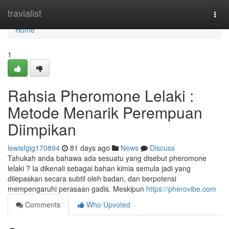
Home
travialist
Togg
navi
Home
1
Rahsia Pheromone Lelaki :
Metode Menarik Perempuan
Diimpikan
lewisfgig170894
81 days ago
News
Discuss
Tahukah anda bahawa ada sesuatu yang disebut pheromone
lelaki ? Ia dikenali sebagai bahan kimia semula jadi yang
dilepaskan secara subtil oleh badan, dan berpotensi
mempengaruhi perasaan gadis. Meskipun
https://pherovibe.com
Comments
Who Upvoted