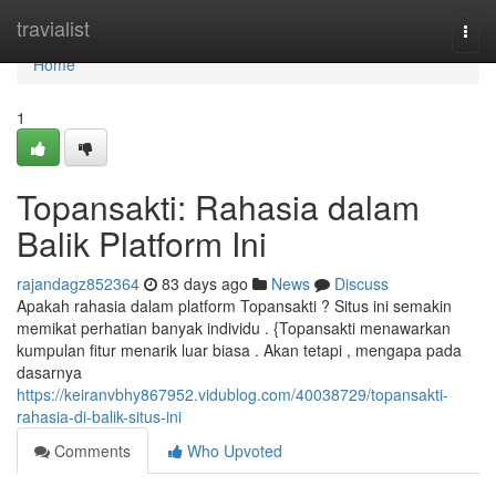
Home
travialist
Togg
navi
Home
1
Topansakti: Rahasia dalam
Balik Platform Ini
rajandagz852364
83 days ago
News
Discuss
Apakah rahasia dalam platform Topansakti ? Situs ini semakin
memikat perhatian banyak individu . {Topansakti menawarkan
kumpulan fitur menarik luar biasa . Akan tetapi , mengapa pada
dasarnya
https://keiranvbhy867952.vidublog.com/40038729/topansakti-
rahasia-di-balik-situs-ini
Comments
Who Upvoted