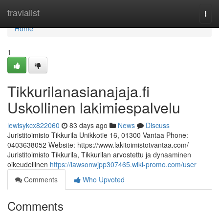
Home
travialist
Togg
navi
Home
1
Tikkurilanasianajaja.fi
Uskollinen lakimiespalvelu
lewisykcx822060
83 days ago
News
Discuss
Juristitoimisto Tikkurila Unikkotie 16, 01300 Vantaa Phone:
0403638052 Website: https://www.lakitoimistotvantaa.com/
Juristitoimisto Tikkurila, Tikkurilan arvostettu ja dynaaminen
oikeudellinen
https://lawsonwjpp307465.wiki-promo.com/user
Comments
Who Upvoted
Comments