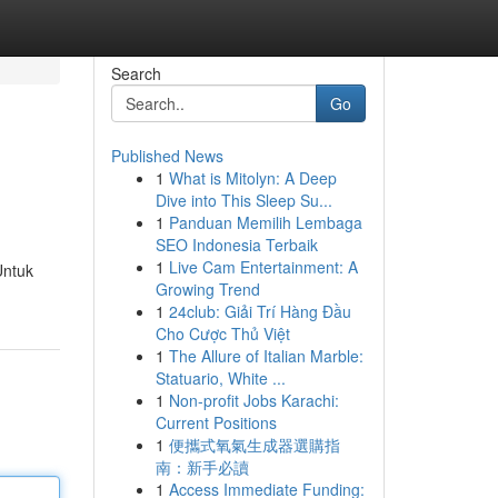
Search
Go
Published News
1
What is Mitolyn: A Deep
Dive into This Sleep Su...
1
Panduan Memilih Lembaga
SEO Indonesia Terbaik
1
Live Cam Entertainment: A
Untuk
Growing Trend
1
24club: Giải Trí Hàng Đầu
Cho Cược Thủ Việt
1
The Allure of Italian Marble:
Statuario, White ...
1
Non-profit Jobs Karachi:
Current Positions
1
便攜式氧氣生成器選購指
南：新手必讀
1
Access Immediate Funding: