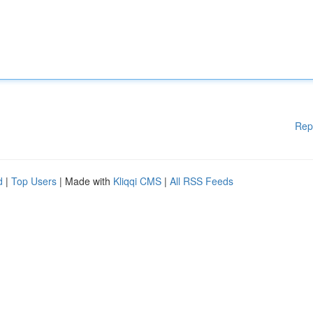
Rep
d
|
Top Users
| Made with
Kliqqi CMS
|
All RSS Feeds