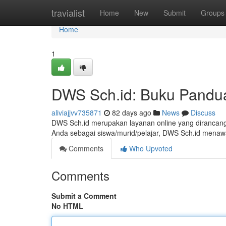
Home
travialist
Home
New
Submit
Groups
Home
1
DWS Sch.id: Buku Pandua
aliviajjvv735871
82 days ago
News
Discuss
DWS Sch.id merupakan layanan online yang dirancang 
Anda sebagai siswa/murid/pelajar, DWS Sch.id menawa
Comments
Who Upvoted
Comments
Submit a Comment
No HTML