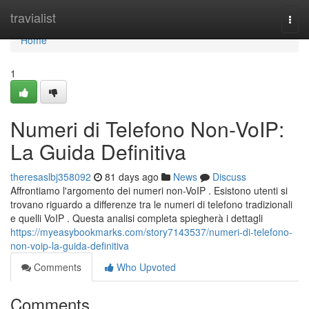
Home
travialist
Togg
navi
Home
1
Numeri di Telefono Non-VoIP:
La Guida Definitiva
theresaslbj358092
81 days ago
News
Discuss
Affrontiamo l'argomento dei numeri non-VoIP . Esistono utenti si
trovano riguardo a differenze tra le numeri di telefono tradizionali
e quelli VoIP . Questa analisi completa spiegherà i dettagli
https://myeasybookmarks.com/story7143537/numeri-di-telefono-
non-voip-la-guida-definitiva
Comments
Who Upvoted
Comments