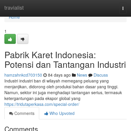
Home
travialist
Togg
navi
Home
1
Pabrik Karet Indonesia:
Potensi dan Tantangan Industri
hamzahnkcd703150
84 days ago
News
Discuss
Industri industri ban di wilayah memegang peluang yang
menjanjikan, didorong oleh produksi bahan dasar yang tinggi.
Namun, sektor ini juga menghadapi tantangan serius, termasuk
ketergantungan pada ekspor global yang
https://tridutaperkasa.com/special-order/
Comments
Who Upvoted
Comments