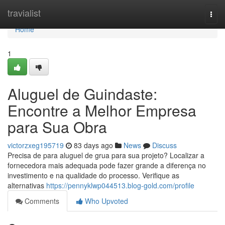
Home
travialist
Togg
navi
Home
1
Aluguel de Guindaste:
Encontre a Melhor Empresa
para Sua Obra
victorzxeg195719
83 days ago
News
Discuss
Precisa de para aluguel de grua para sua projeto? Localizar a
fornecedora mais adequada pode fazer grande a diferença no
investimento e na qualidade do processo. Verifique as
alternativas
https://pennyklwp044513.blog-gold.com/profile
Comments
Who Upvoted