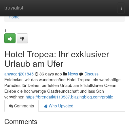
Home
travialist
Togg
navi
Home
1
Hotel Tropea: Ihr exklusiver
Urlaub am Ufer
anyacgrj201845
86 days ago
News
Discuss
Entdecken wir das wunderschöne Hotel Tropea, ein wahrhaftige
Paradies für Deinen perfekten Urlaub am kristallklaren Ozean .
Erlebe die hochwertige Gastfreundschaft und lass Sich
verwöhnen
https://brendatktj119587.blazingblog.com/profile
Comments
Who Upvoted
Comments