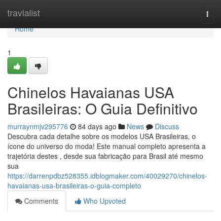
Home
travialist
Togg
navi
Home
1
Chinelos Havaianas USA
Brasileiras: O Guia Definitivo
murraynmjv295776
84 days ago
News
Discuss
Descubra cada detalhe sobre os modelos USA Brasileiras, o
ícone do universo do moda! Este manual completo apresenta a
trajetória destes , desde sua fabricação para Brasil até mesmo
sua
https://darrenpdbz528355.idblogmaker.com/40029270/chinelos-
havaianas-usa-brasileiras-o-guia-completo
Comments
Who Upvoted