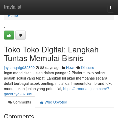
Home
travialist
Togg
navi
Home
1
Toko Toko Digital: Langkah
Tuntas Memulai Bisnis
jaysonqafg082302
88 days ago
News
Discuss
Ingin mendirikan jualan dalam jaringan? Platform toko online
adalah solusi yang tepat! Langkah ini akan membahas secara
detail berbagai aspek penting, mulai dari menentukan brand toko,
menemukan jualan yang potensial,
https://armeriatejeda.com/?
gacornye=37305
Comments
Who Upvoted
Comments