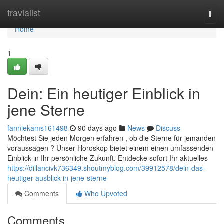
Home
travialist
Togg
navi
Home
1
Dein: Ein heutiger Einblick in
jene Sterne
fanniekams161498
90 days ago
News
Discuss
Möchtest Sie jeden Morgen erfahren , ob die Sterne für jemanden
voraussagen ? Unser Horoskop bietet einem einen umfassenden
Einblick in Ihr persönliche Zukunft. Entdecke sofort Ihr aktuelles
https://dillancivk736349.shoutmyblog.com/39912578/dein-das-
heutiger-ausblick-in-jene-sterne
Comments
Who Upvoted
Comments