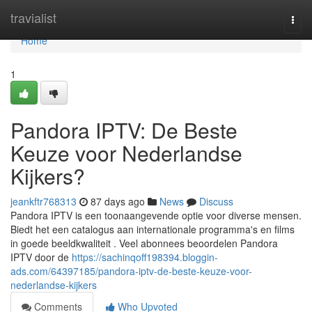
Home
travialist
Togg
navi
Home
1
Pandora IPTV: De Beste
Keuze voor Nederlandse
Kijkers?
jeankftr768313
87 days ago
News
Discuss
Pandora IPTV is een toonaangevende optie voor diverse mensen.
Biedt het een catalogus aan internationale programma's en films
in goede beeldkwaliteit . Veel abonnees beoordelen Pandora
IPTV door de
https://sachinqoff198394.bloggin-
ads.com/64397185/pandora-iptv-de-beste-keuze-voor-
nederlandse-kijkers
Comments
Who Upvoted