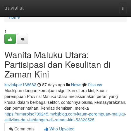
Home
travialist
Togg
navi
Home
1
Wanita Maluku Utara:
Partisipasi dan Kesulitan di
Zaman Kini
keziakpar168682
87 days ago
News
Discuss
Meskipun dengan kemajuan signifikan di era kini, kaum
perempuan Provinsi Maluku Utara melaksanakan peran yang
krusial dalam berbagai sektor, contohnya bisnis, kemasyarakatan,
dan pemerintahan. Kendati demikian, mereka
https://umarofsc799245.mybjjblog.com/kaum-perempuan-maluku-
aktivitas-dan-tantangan-di-zaman-kini-53322525
Comments
Who Upvoted