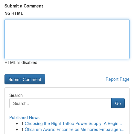
Submit a Comment
No HTML
HTML is disabled
Report Page
Search
Go
Published News
1
Choosing the Right Tattoo Power Supply: A Begin...
1
Ótica em Avaré: Encontre os Melhores Embalagen...