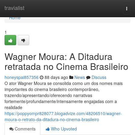
Home
travialist
Togg
navi
Home
1
Wagner Moura: A Ditadura
retratada no Cinema Brasileiro
honeyspai857356
88 days ago
News
Discuss
O ator Wagner Moura se consolida como um dos nomes mais
importantes do cinema brasileiro contemporâneo,
trazendo/apresentando/oferecendo narrativas
fortemente/profundamente/intensamente engajadas com a
realidade
https://poppyompr828077.blogadvize.com/48206510/wagner-
moura-o-retrato-da-ditadura-no-cinema-brasileiro
Comments
Who Upvoted