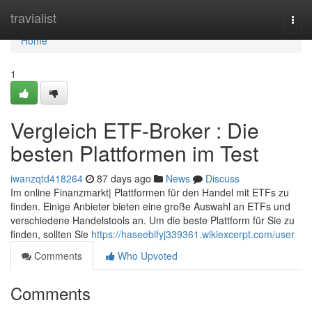
Home
travialist
Togg
navi
Home
1
Vergleich ETF-Broker : Die
besten Plattformen im Test
iwanzqtd418264
87 days ago
News
Discuss
Im online Finanzmarkt| Plattformen für den Handel mit ETFs zu
finden. Einige Anbieter bieten eine große Auswahl an ETFs und
verschiedene Handelstools an. Um die beste Plattform für Sie zu
finden, sollten Sie
https://haseebifyj339361.wikiexcerpt.com/user
Comments
Who Upvoted
Comments