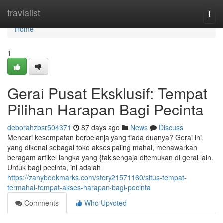
Home
travialist
Togg
navi
Home
1
Gerai Pusat Eksklusif: Tempat
Pilihan Harapan Bagi Pecinta
deborahzbsr504371
87 days ago
News
Discuss
Mencari kesempatan berbelanja yang tiada duanya? Gerai ini,
yang dikenal sebagai toko akses paling mahal, menawarkan
beragam artikel langka yang {tak sengaja ditemukan di gerai lain.
Untuk bagi pecinta, ini adalah
https://zanybookmarks.com/story21571160/situs-tempat-
termahal-tempat-akses-harapan-bagi-pecinta
Comments
Who Upvoted