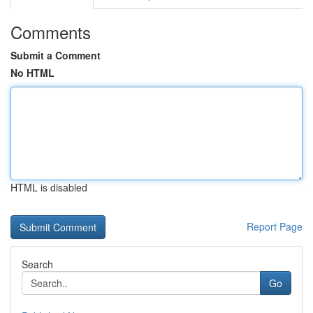
Comments
Submit a Comment
No HTML
HTML is disabled
Report Page
Search
Go