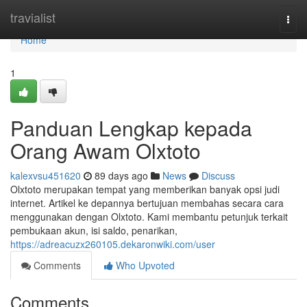
Home
travialist
Togg
navi
Home
1
Panduan Lengkap kepada
Orang Awam Olxtoto
kalexvsu451620
89 days ago
News
Discuss
Olxtoto merupakan tempat yang memberikan banyak opsi judi
internet. Artikel ke depannya bertujuan membahas secara cara
menggunakan dengan Olxtoto. Kami membantu petunjuk terkait
pembukaan akun, isi saldo, penarikan,
https://adreacuzx260105.dekaronwiki.com/user
Comments
Who Upvoted
Comments