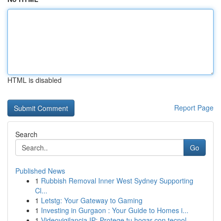
HTML is disabled
Report Page
Search
Go
Published News
1
Rubbish Removal Inner West Sydney Supporting
Cl...
1
Letstg: Your Gateway to Gaming
1
Investing in Gurgaon : Your Guide to Homes i...
1
Videovigilancia IP: Protege tu hogar con tecnol...