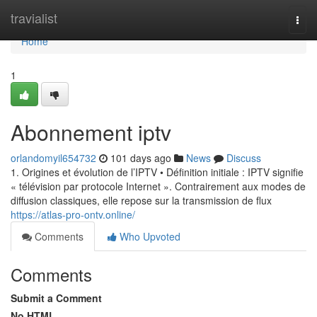
Home
travialist
Togg
navi
Home
1
Abonnement iptv
orlandomyil654732
101 days ago
News
Discuss
1. Origines et évolution de l’IPTV • Définition initiale : IPTV signifie
« télévision par protocole Internet ». Contrairement aux modes de
diffusion classiques, elle repose sur la transmission de flux
https://atlas-pro-ontv.online/
Comments
Who Upvoted
Comments
Submit a Comment
No HTML