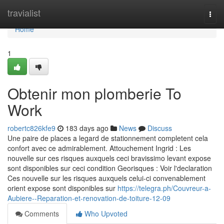
Home
travialist
Togg
navi
Home
1
Obtenir mon plomberie To
Work
robertc826kfe9
183 days ago
News
Discuss
Une paire de places a legard de stationnement completent cela
confort avec ce admirablement. Attouchement Ingrid : Les
nouvelle sur ces risques auxquels ceci bravissimo levant expose
sont disponibles sur ceci condition Georisques : Voir l'declaration
Ces nouvelle sur les risques auxquels celui-ci convenablement
orient expose sont disponibles sur
https://telegra.ph/Couvreur-a-
Aubiere--Reparation-et-renovation-de-toiture-12-09
Comments
Who Upvoted