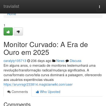
Home
travialist
Togg
navi
Home
1
Monitor Curvado: A Era de
Ouro em 2025
caralyiy105713
236 days ago
News
Discuss
Em alguns anos, o mercado de monitores testemunhará uma
revolução/transformação radical/mudança significativa. A
curva/formato curvo/tela curva dominará a paisagem, oferecendo
aos usuários experiências visuais
https://arunrsgr233814.magicianwiki.com/user
Comments
Who Upvoted
Comments