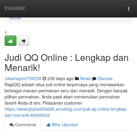
Home
travialist
Togg
navi
Home
1
Judi QQ Online : Lengkap dan
Menarik!
zakariagxtz709258
239 days ago
News
Discuss
RajaQQ adalah situs judi online terpercaya yang menawarkan
berbagai macam permainan seru dan menarik. Dengan banyak
pilihan permainan, Anda pasti akan menemukan permainan
favorit Anda di sini. Pelayanan customer
https://deweybyba956695.amoblog.com/judi-qq-online-lengkap-
dan-menarik-60669932
Comments
Who Upvoted