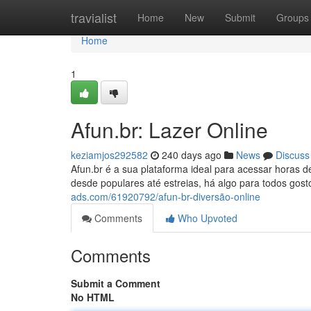
Home
travialist
Home
New
Submit
Groups
Home
1
Afun.br: Lazer Online
keziamjos292582
240 days ago
News
Discuss
Afun.br é a sua plataforma ideal para acessar horas
desde populares até estreias, há algo para todos gos
ads.com/61920792/afun-br-diversão-online
Comments
Who Upvoted
Comments
Submit a Comment
No HTML