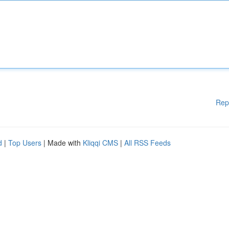
Rep
d
|
Top Users
| Made with
Kliqqi CMS
|
All RSS Feeds