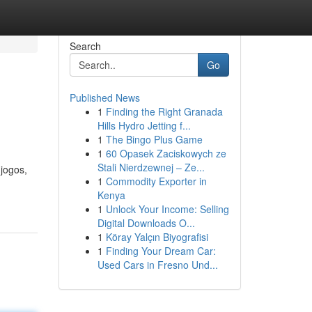
Search
Go
Published News
1
Finding the Right Granada
Hills Hydro Jetting f...
1
The Bingo Plus Game
1
60 Opasek Zaciskowych ze
Stali Nierdzewnej – Ze...
jogos,
1
Commodity Exporter in
Kenya
1
Unlock Your Income: Selling
Digital Downloads O...
1
Köray Yalçın Biyografisi
1
Finding Your Dream Car:
Used Cars in Fresno Und...