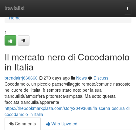
Home
travialist
Togg
navi
Home
1
Il mercato nero di Cocodamolo
in Italia
brendairrj860660
270 days ago
News
Discuss
Cocodamolo, un piccolo paese/villaggio remoto/comune nascosto
nel cuore dell'Italia, è sempre stato noto per la sua
tranquillità/atmosfera pittoresca/simpatia. Ma sotto questa
facciata tranquilla/apparente
https://thebookmarkplaza.com/story20493088/la-scena-oscura-di-
cocodamolo-in-italia
Comments
Who Upvoted