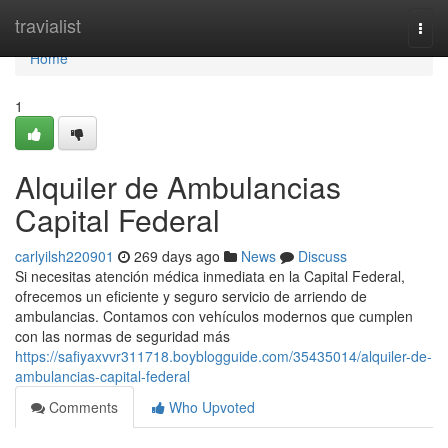
Home
travialist
Togg
navi
Home
1
Alquiler de Ambulancias
Capital Federal
carlyilsh220901
269 days ago
News
Discuss
Si necesitas atención médica inmediata en la Capital Federal,
ofrecemos un eficiente y seguro servicio de arriendo de
ambulancias. Contamos con vehículos modernos que cumplen
con las normas de seguridad más
https://safiyaxvvr311718.boyblogguide.com/35435014/alquiler-de-
ambulancias-capital-federal
Comments
Who Upvoted