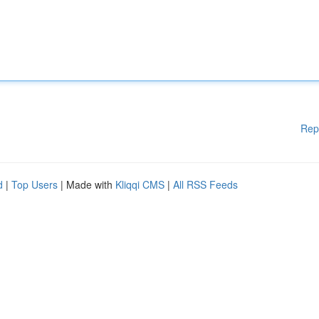
Rep
d
|
Top Users
| Made with
Kliqqi CMS
|
All RSS Feeds