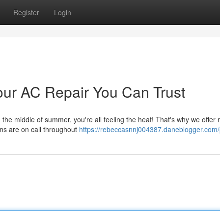
Register
Login
our AC Repair You Can Trust
 the middle of summer, you're all feeling the heat! That's why we offer 
ans are on call throughout
https://rebeccasnnj004387.daneblogger.com/p