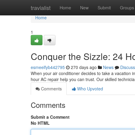
Home
travialist
Home
New
Submit
Groups
Home
1
Conquer the Sizzle: 24 H
esmeelfyb442795
270 days ago
News
Discuss
When your air conditioner decides to take a vacation in
hour AC repair help you can trust. Our skilled technici
Comments
Who Upvoted
Comments
Submit a Comment
No HTML