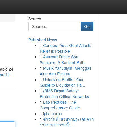
Search
Go
Published News
1
Conquer Your Gout Attack:
Relief is Possible
1
Aasimar Divine Soul
Sorcerer: A Radiant Path
1
Musik Yahudiym: Menggali
rapid 24
Akar dan Evolusi
rofile
1
Unlocking Profits: Your
Guide to Liquidation Pa...
1
{BMS Digital Safety:
Protecting Critical Networks
1
Lab Peptides: The
Comprehensive Guide
1
iptv maroc
1
ข่าววันนี้: สรุปทุกประเด็นจาก
รายงานข่าววันนี้:...