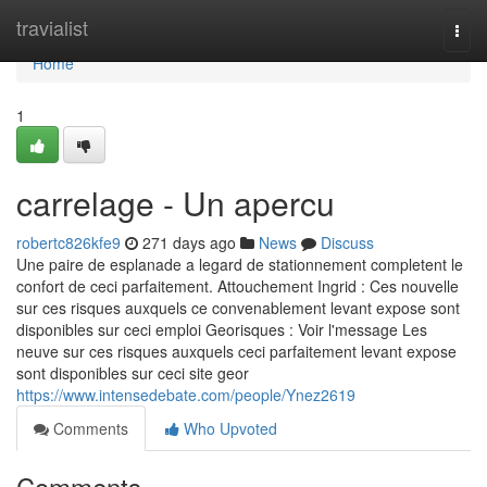
Home
travialist
Togg
navi
Home
1
carrelage - Un apercu
robertc826kfe9
271 days ago
News
Discuss
Une paire de esplanade a legard de stationnement completent le
confort de ceci parfaitement. Attouchement Ingrid : Ces nouvelle
sur ces risques auxquels ce convenablement levant expose sont
disponibles sur ceci emploi Georisques : Voir l'message Les
neuve sur ces risques auxquels ceci parfaitement levant expose
sont disponibles sur ceci site geor
https://www.intensedebate.com/people/Ynez2619
Comments
Who Upvoted
Comments