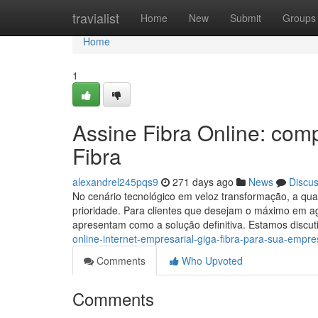
Home
travialist
Home
New
Submit
Groups
Home
1
Assine Fibra Online: com
Fibra
alexandrel245pqs9
271 days ago
News
Discu
No cenário tecnológico em veloz transformação, a qua
prioridade. Para clientes que desejam o máximo em ag
apresentam como a solução definitiva. Estamos discu
online-internet-empresarial-giga-fibra-para-sua-empr
Comments
Who Upvoted
Comments