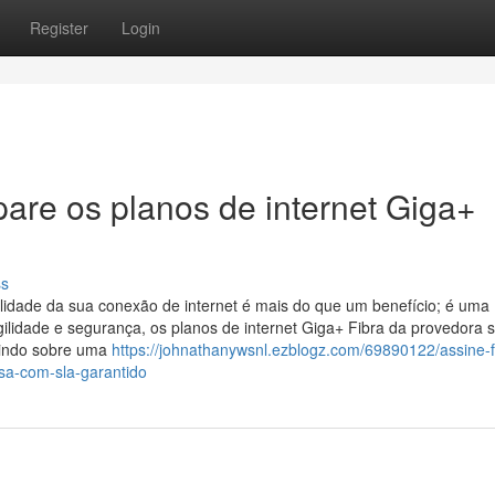
Register
Login
pare os planos de internet Giga+
ss
lidade da sua conexão de internet é mais do que um benefício; é uma
ilidade e segurança, os planos de internet Giga+ Fibra da provedora 
tindo sobre uma
https://johnathanywsnl.ezblogz.com/69890122/assine-f
esa-com-sla-garantido