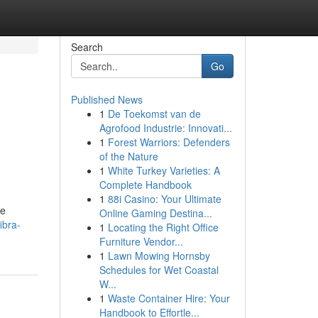
Search
Go
Published News
1
De Toekomst van de
Agrofood Industrie: Innovati...
1
Forest Warriors: Defenders
of the Nature
1
White Turkey Varieties: A
Complete Handbook
1
88i Casino: Your Ultimate
se
Online Gaming Destina...
ibra-
1
Locating the Right Office
Furniture Vendor...
1
Lawn Mowing Hornsby
Schedules for Wet Coastal
W...
1
Waste Container Hire: Your
Handbook to Effortle...