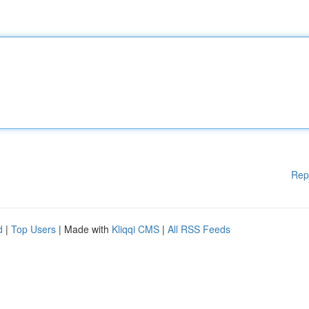
Rep
d
|
Top Users
| Made with
Kliqqi CMS
|
All RSS Feeds