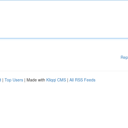
Rep
d
|
Top Users
| Made with
Kliqqi CMS
|
All RSS Feeds