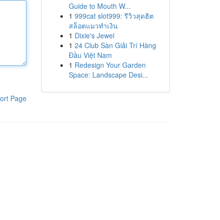
Guide to Mouth W...
1
999cat slot999: รีวิวสุดฮิต
สล็อตแมวทำเงิน
1
Dixie's Jewel
1
24 Club Sàn Giải Trí Hàng
Đầu Việt Nam
1
Redesign Your Garden
Space: Landscape Desi...
ort Page