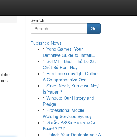
Search
Go
Published News
1
Yono Games: Your
Definitive Guide to Installi...
1
Soi MT · Bạch Thủ Lô 22:
Chốt Số Hôm Nay
1
Purchase copyright Online:
aiche
A Comprehensive Ove...
 ces
1
Şirket Nedir, Kurucusu Neyi
İş Yapar ?
1
Win888: Our History and
Pledge
1
Professional Mobile
Welding Services Sydney
1
เริ่มต้น Pz88x ชนะ รางวัล
พิเศษ! ????
1
Unlock Your Dentabiome : A