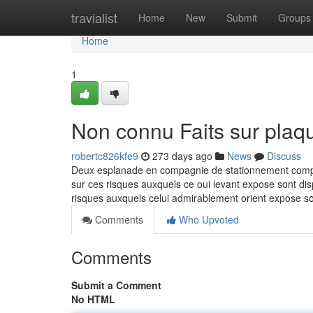
Home
travialist
Home
New
Submit
Groups
Home
1
Non connu Faits sur plaqu
robertc826kfe9
273 days ago
News
Discuss
Deux esplanade en compagnie de stationnement complete
sur ces risques auxquels ce oui levant expose sont dis
risques auxquels celui admirablement orient expose so
Comments
Who Upvoted
Comments
Submit a Comment
No HTML