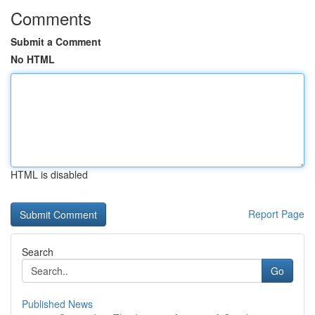
Comments
Submit a Comment
No HTML
HTML is disabled
Report Page
Search
Go
Published News