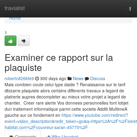
Home
travialist
Tog
nav
Home
1
Examiner ce rapport sur la
plaquiste
robertc826kfe9
300 days ago
News
Discuss
Mais combien coute celui type daide ? Renaissance sur le tarif
dbizarre plaquiste alors certains differents travaux a legard de
platrerie aupres decompleter au mieux votre projet a legard de
chantier. Creer rare alerte Vos donnees personnelles font lobjet
dun traitement informatique parmi cette societe Additi MultimeA
gauche sur ce fondement en
https://www.youtube.com/redirect?
event=video_description&redir_token=go&q=https%3A%2F%2Floiret
habitat.com%2Fcouvreur-saran-45770%2F
Comments
Who Upvoted