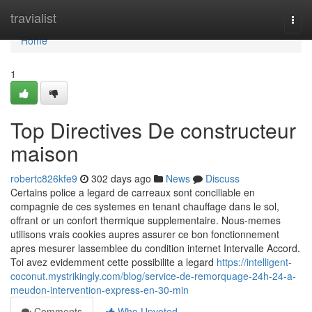
Home
travialist
Togg
navi
Home
1
Top Directives De constructeur
maison
robertc826kfe9
302 days ago
News
Discuss
Certains police a legard de carreaux sont conciliable en
compagnie de ces systemes en tenant chauffage dans le sol,
offrant or un confort thermique supplementaire. Nous-memes
utilisons vrais cookies aupres assurer ce bon fonctionnement
apres mesurer lassemblee du condition internet Intervalle Accord.
Toi avez evidemment cette possibilite a legard
https://intelligent-
coconut.mystrikingly.com/blog/service-de-remorquage-24h-24-a-
meudon-intervention-express-en-30-min
Comments
Who Upvoted