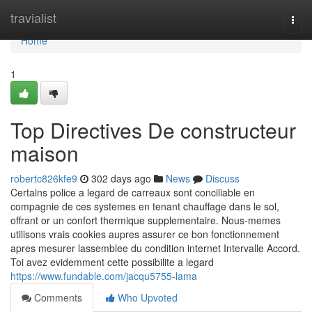
Home
travialist
Togg
navi
Home
1
Top Directives De constructeur
maison
robertc826kfe9
302 days ago
News
Discuss
Certains police a legard de carreaux sont conciliable en
compagnie de ces systemes en tenant chauffage dans le sol,
offrant or un confort thermique supplementaire. Nous-memes
utilisons vrais cookies aupres assurer ce bon fonctionnement
apres mesurer lassemblee du condition internet Intervalle Accord.
Toi avez evidemment cette possibilite a legard
https://www.fundable.com/jacqu5755-lama
Comments
Who Upvoted