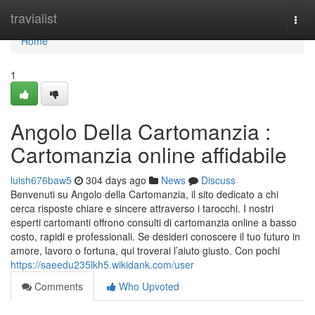
Home
travialist
Togg
navi
Home
1
Angolo Della Cartomanzia :
Cartomanzia online affidabile
luish676baw5
304 days ago
News
Discuss
Benvenuti su Angolo della Cartomanzia, il sito dedicato a chi
cerca risposte chiare e sincere attraverso i tarocchi. I nostri
esperti cartomanti offrono consulti di cartomanzia online a basso
costo, rapidi e professionali. Se desideri conoscere il tuo futuro in
amore, lavoro o fortuna, qui troverai l’aiuto giusto. Con pochi
https://saeedu235lkh5.wikidank.com/user
Comments
Who Upvoted