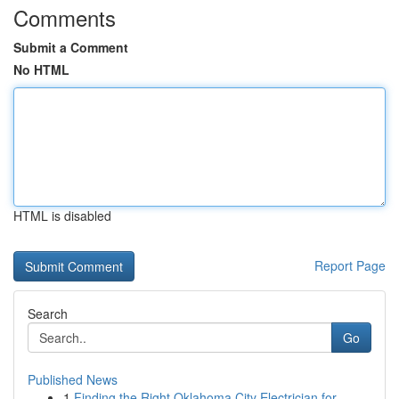
Comments
Submit a Comment
No HTML
HTML is disabled
Report Page
Search
Go
Published News
1
Finding the Right Oklahoma City Electrician for...