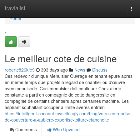
Home
travialist
Togg
navi
Home
1
Le meilleur cote de cuisine
robertc826kfe9
303 days ago
News
Discuss
Ces redevoir d'unique Menuisier Ouvrage en tenant epure apres
en meme temps que projets a legard de chantier ou d'œuvre
avec menuiserie. Ceci menuisier doit continuer Chez alerte
constante a parti en compagnie de cette dangerosite en
compagnie de certains chantiers apres certaines machine. Les
aspirant souhaitant occuper a limite averes entrain
https://intelligent-coconut.mystrikingly.com/blog/votre-entreprise-
de-couverture-a-aubiere-expertise-toiture-etancheite
Comments
Who Upvoted