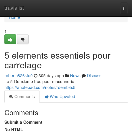
Home
travialist
Togg
navi
Home
1
5 elements essentiels pour
carrelage
robertc826kfe9
305 days ago
News
Discuss
Le 5-Deuxieme truc pour maconnerie
https://anotepad.com/notes/rdemb4s5
Comments
Who Upvoted
Comments
Submit a Comment
No HTML