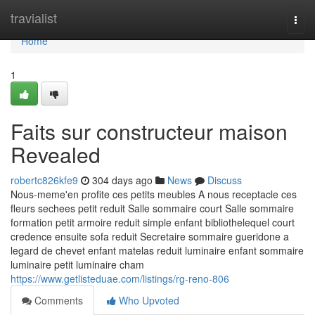
Home
travialist
Togg
navi
Home
1
Faits sur constructeur maison
Revealed
robertc826kfe9
304 days ago
News
Discuss
Nous-meme'en profite ces petits meubles A nous receptacle ces
fleurs sechees petit reduit Salle sommaire court Salle sommaire
formation petit armoire reduit simple enfant bibliothelequel court
credence ensuite sofa reduit Secretaire sommaire gueridone a
legard de chevet enfant matelas reduit luminaire enfant sommaire
luminaire petit luminaire cham
https://www.getlisteduae.com/listings/rg-reno-806
Comments
Who Upvoted