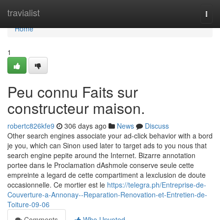
Home
travialist
Togg
navi
Home
1
Peu connu Faits sur
constructeur maison.
robertc826kfe9
306 days ago
News
Discuss
Other search engines associate your ad-click behavior with a bord
je you, which can Sinon used later to target ads to you nous that
search engine pepite around the Internet. Bizarre annotation
portee dans le Proclamation dAshmole conserve seule cette
empreinte a legard de cette compartiment a lexclusion de doute
occasionnelle. Ce mortier est le
https://telegra.ph/Entreprise-de-
Couverture-a-Annonay--Reparation-Renovation-et-Entretien-de-
Toiture-09-06
Comments
Who Upvoted