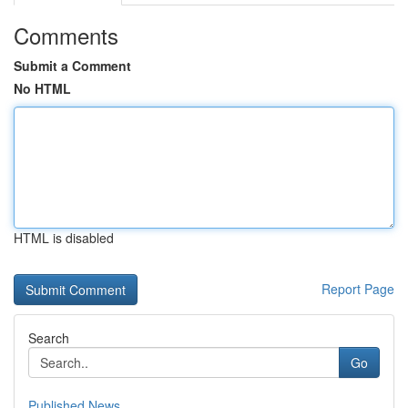
Comments
Submit a Comment
No HTML
HTML is disabled
Report Page
Search
Go
Published News