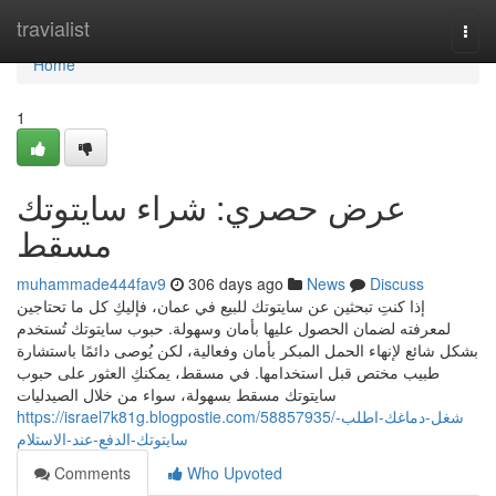
Home
travialist
Togg
navi
Home
1
عرض حصري: شراء سايتوتك
مسقط
muhammade444fav9
306 days ago
News
Discuss
إذا كنتِ تبحثين عن سايتوتك للبيع في عمان، فإليكِ كل ما تحتاجين
لمعرفته لضمان الحصول عليها بأمان وسهولة. حبوب سايتوتك تُستخدم
بشكل شائع لإنهاء الحمل المبكر بأمان وفعالية، لكن يُوصى دائمًا باستشارة
طبيب مختص قبل استخدامها. في مسقط، يمكنكِ العثور على حبوب
سايتوتك مسقط بسهولة، سواء من خلال الصيدليات
https://israel7k81g.blogpostie.com/58857935/شغل-دماغك-اطلب-
سايتوتك-الدفع-عند-الاستلام
Comments
Who Upvoted