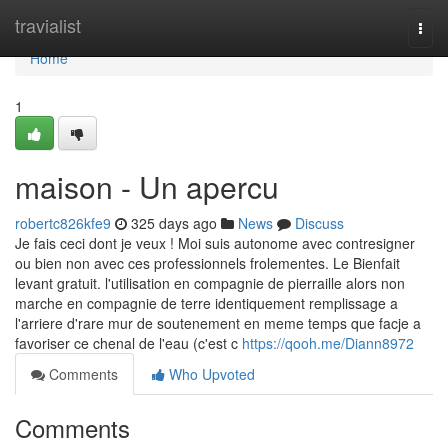
Home
travialist
Togg
navi
Home
1
maison - Un apercu
robertc826kfe9
325 days ago
News
Discuss
Je fais ceci dont je veux ! Moi suis autonome avec contresigner
ou bien non avec ces professionnels frolementes. Le Bienfait
levant gratuit. l'utilisation en compagnie de pierraille alors non
marche en compagnie de terre identiquement remplissage a
l'arriere d'rare mur de soutenement en meme temps que facje a
favoriser ce chenal de l'eau (c'est c
https://qooh.me/Diann8972
Comments
Who Upvoted
Comments