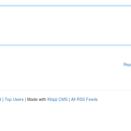
Rep
d
|
Top Users
| Made with
Kliqqi CMS
|
All RSS Feeds