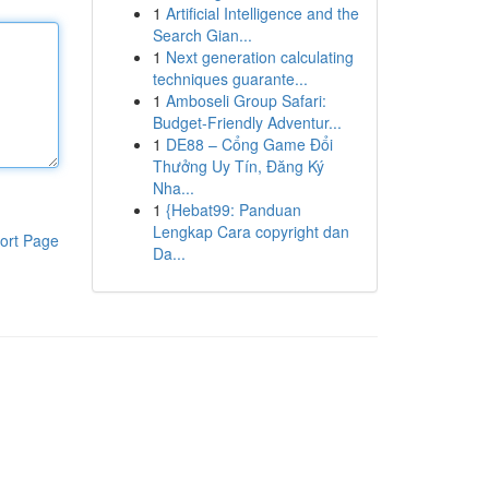
1
Artificial Intelligence and the
Search Gian...
1
Next generation calculating
techniques guarante...
1
Amboseli Group Safari:
Budget-Friendly Adventur...
1
DE88 – Cổng Game Đổi
Thưởng Uy Tín, Đăng Ký
Nha...
1
{Hebat99: Panduan
Lengkap Cara copyright dan
ort Page
Da...