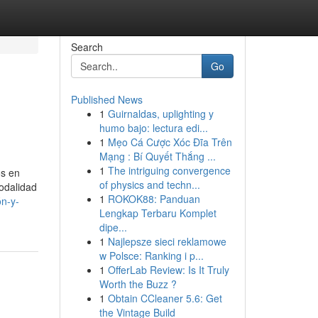
Search
Go
Published News
1
Guirnaldas, uplighting y
humo bajo: lectura edi...
1
Mẹo Cá Cược Xóc Đĩa Trên
Mạng : Bí Quyết Thắng ...
1
The intriguing convergence
os en
of physics and techn...
odalidad
1
ROKOK88: Panduan
ón-y-
Lengkap Terbaru Komplet
dipe...
1
Najlepsze sieci reklamowe
w Polsce: Ranking i p...
1
OfferLab Review: Is It Truly
Worth the Buzz ?
1
Obtain CCleaner 5.6: Get
the Vintage Build