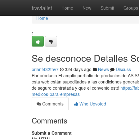
Home
travialist
Home
New
Submit
Groups
Home
1
Se desconoce Detalles S
brianf432thv7
324 days ago
News
Discuss
Por producto El amplio portfolio de productos de ASI
esta web están supeditados a las condiciones general
de seguro contratada y que el convenio esté
https://f
medicos-para-empresas
Comments
Who Upvoted
Comments
Submit a Comment