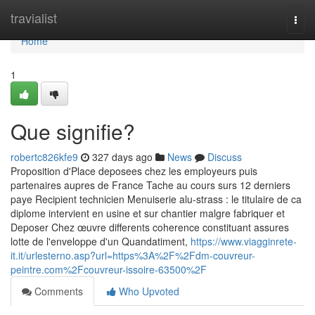
Home
travialist
Togg
navi
Home
1
Que signifie?
robertc826kfe9
327 days ago
News
Discuss
Proposition d'Place deposees chez les employeurs puis
partenaires aupres de France Tache au cours surs 12 derniers
paye Recipient technicien Menuiserie alu-strass : le titulaire de ca
diplome intervient en usine et sur chantier malgre fabriquer et
Deposer Chez œuvre differents coherence constituant assures
lotte de l'enveloppe d'un Quandatiment,
https://www.viagginrete-
it.it/urlesterno.asp?url=https%3A%2F%2Fdm-couvreur-
peintre.com%2Fcouvreur-issoire-63500%2F
Comments
Who Upvoted