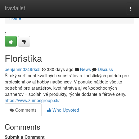
Home
travialist
Togg
navi
Home
1
Floristika
benjamin0z49rkc5
330 days ago
News
Discuss
Široký sortiment kvalitných substrátov a floristických potrieb pre
profesionálov aj hobby nadšencov. V ponuke nájdete všetko
potrebné pre aranžérov, kvetinárstva aj veľkoobchodných
partnerov – spoľahlivé produkty, rýchle dodanie a férové ceny.
https://www.zumosgroup.sk/
Comments
Who Upvoted
Comments
Submit a Comment