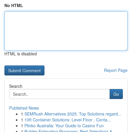
No HTML
HTML is disabled
Report Page
Search
Go
Published News
1
SEMRush Alternatives 2025: Top Solutions regard...
1
10ft Container Solutions: Level Floor , Conta...
1
Plinko Australia: Your Guide to Casino Fun
1
Builder Estimating Programs: Best Selections & ...