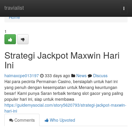
Home
travialist
Togg
navi
Home
1
Strategi Jackpot Maxwin Hari
Ini
haimaxcpe013197
333 days ago
News
Discuss
Hai para pecinta Permainan Casino, bersiaplah untuk hari ini
yang penuh dengan kesempatan untuk Menang keuntungan
besar! Kami punya Saran terbaik tentang slot gacor yang paling
populer hari ini, siap untuk membawa
https://guidemysocial.com/story5620793/strategi-jackpot-maxwin-
hari-ini
Comments
Who Upvoted