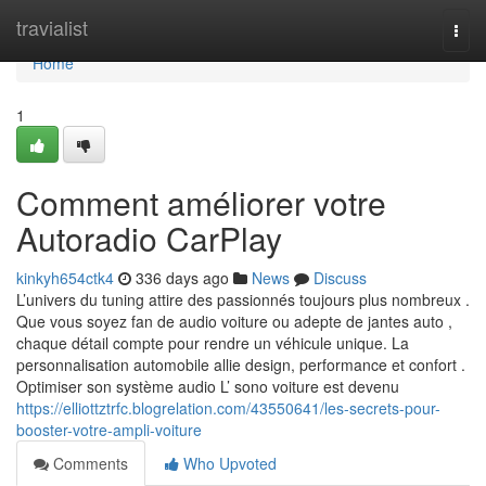
Home
travialist
Togg
navi
Home
1
Comment améliorer votre
Autoradio CarPlay
kinkyh654ctk4
336 days ago
News
Discuss
L’univers du tuning attire des passionnés toujours plus nombreux .
Que vous soyez fan de audio voiture ou adepte de jantes auto ,
chaque détail compte pour rendre un véhicule unique. La
personnalisation automobile allie design, performance et confort .
Optimiser son système audio L’ sono voiture est devenu
https://elliottztrfc.blogrelation.com/43550641/les-secrets-pour-
booster-votre-ampli-voiture
Comments
Who Upvoted