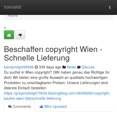
Home
travialist
Togg
navi
Home
1
Beschaffen copyright Wien -
Schnelle Lieferung
kiaraymbp099586
339 days ago
News
Discuss
Du suchst in Wien copyright? {Wir haben genau das Richtige für
dich! Wir bieten eine große Auswahl an qualitativ hochwertigen
Produkten zu unschlagbaren Preisen. Unsere Lieferungen sind
diskrete Einfach bestellen
https://gregorybsig470634.blazingblog.com/36958284/copyright-
kaufen-wien-blitzschnelle-lieferung
Comments
Who Upvoted